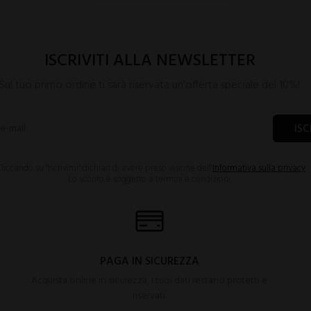
ISCRIVITI ALLA NEWSLETTER
Sul tuo primo ordine ti sarà riservata un'offerta speciale del 10%!
ISC
liccando su "Iscrivimi" dichiari di avere preso visione dell'
Informativa sulla privacy
.
Lo sconto è soggetto a termini e condizioni.
PAGA IN SICUREZZA
.
Acquista online in sicurezza, i tuoi dati restano protetti e
riservati.