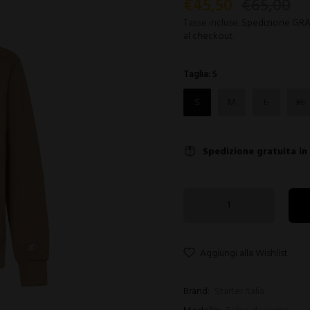
€45,50
€65,00
Tasse incluse.
Spedizione GRATU
al checkout.
Taglia:
S
S
M
L
XL
Spedizione gratuita in
Aggiungi alla Wishlist
Brand:
Starter Italia