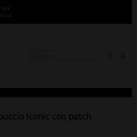
i 40€
gosto.
puccio Iconic con patch