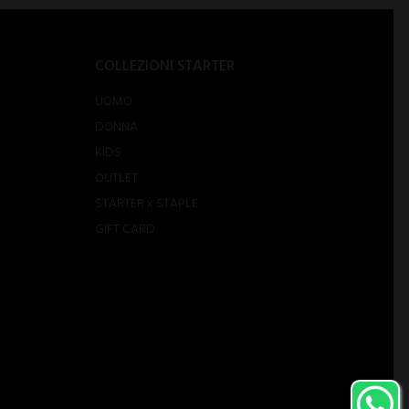
COLLEZIONI STARTER
UOMO
DONNA
KIDS
OUTLET
STARTER x STAPLE
GIFT CARD