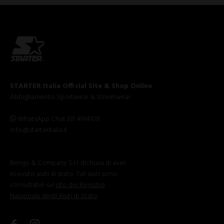
STARTER Italia Official Site & Shop Online
Abbigliamento Sportwear & Streetwear.
WhatsApp Chat 331 4914108
info@starteritalia.it
Bengy & Company S.r.l. dichiara di aver
ricevuto aiuti di stato. Tali aiuti sono
consultabili sul
sito del Registro
Nazionale degli Aiuti di Stato
.