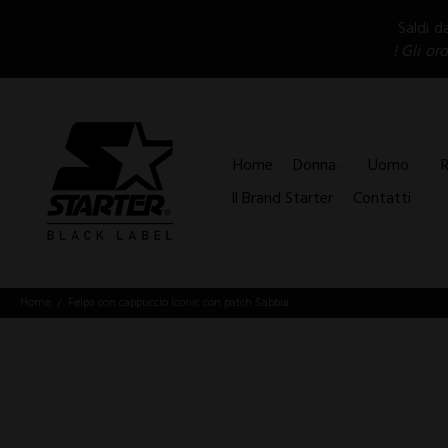
Saldi d
! Gli or
Home
Donna
Uomo
Il Brand Starter
Contatti
Home
Felpa con cappuccio Iconic con patch Sabbia