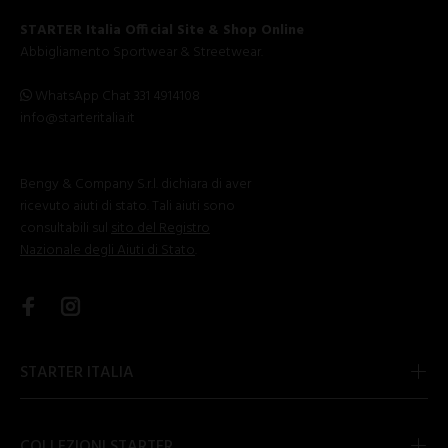
STARTER Italia Official Site & Shop Online
Abbigliamento Sportwear & Streetwear.
WhatsApp Chat 331 4914108
info@starteritalia.it
Bengy & Company S.r.l. dichiara di aver
ricevuto aiuti di stato. Tali aiuti sono
consultabili sul
sito del Registro
Nazionale degli Aiuti di Stato
.
STARTER ITALIA
COLLEZIONI STARTER