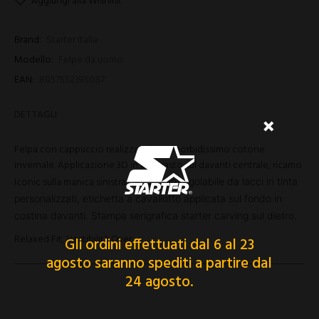
Aggiungi alla Wishlist
Brand:
Starter Italia
Modello:
Felpe da uomo
EAN:
8057552395087
DETTAGLI
Felpa con cappuccio realizzata in un morbidissimo cotone
invernale. Applicazione 3D in contrasto sul davanti centrale, ricamo
Iconic sulla manica sinistra.
Cappuccio regolabile da lacci in tinta
personalizzati, etichetta a cavallotto applicata sul fondo in
costina davanti.
Stampa serigrafica starter carving sul dietro.
Relaxed Fit, Vestibilità Over
Gli ordini effettuati dal 6 al 23
agosto saranno spediti a partire dal
24 agosto.