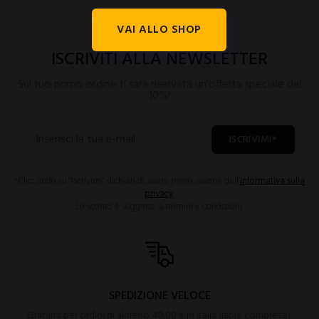
VAI ALLO SHOP
ISCRIVITI ALLA NEWSLETTER
Sul tuo primo ordine ti sarà riservata un'offerta speciale del
10%!
ISCRIVIMI*
*Cliccando su "Iscrivimi" dichiari di avere preso visione dell'
Informativa sulla
privacy
.
Lo sconto è soggetto a termini e condizioni.
SPEDIZIONE VELOCE
Gratuita per ordini di almeno 40,00 € in Italia (isole comprese).