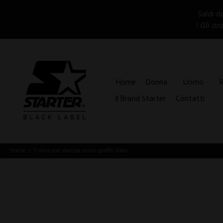
Saldi d
! Gli or
Home
Donna
Uomo
Il Brand Starter
Contatti
Home
T-shirt con stampa iconic graffiti Nero