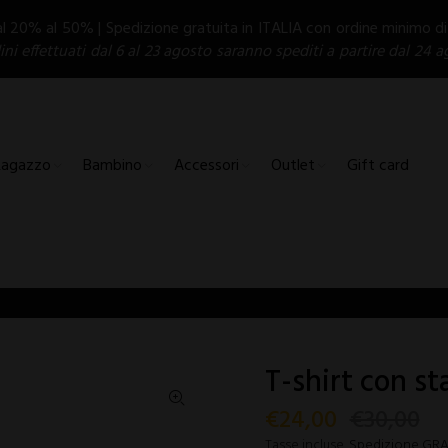
al 20% al 50% | Spedizione gratuita in ITALIA con ordine minimo d
dini effettuati dal 6 al 23 agosto saranno spediti a partire dal 24 a
Ragazzo
Bambino
Accessori
Outlet
Gift card
T-shirt con st
€24,00
€30,00
Tasse incluse.
Spedizione GRATU