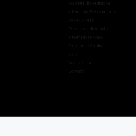
Modalità di spedizione
Informativa Resi e rimborsi
Avvia un Reso
Condizioni di vendita
Informativa Privacy
Preferenze Cookie
ODR
Accessibilità
Contatti