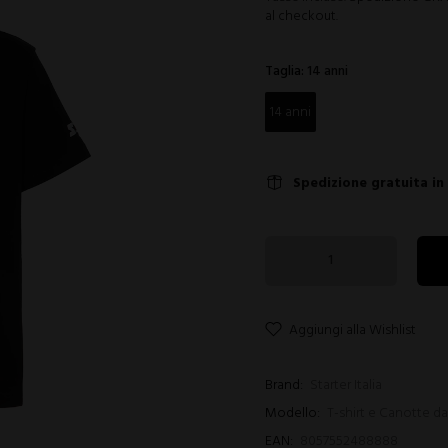
al checkout.
Taglia:
14 anni
14 anni
Spedizione gratuita in
Aggiungi alla Wishlist
Brand:
Starter Italia
Modello:
T-shirt e Canotte d
EAN:
8057552488888