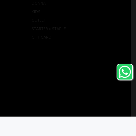
DONNA
KIDS
OUTLET
STARTER x STAPLE
GIFT CARD