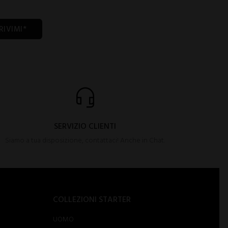
RIVIMI*
SERVIZIO CLIENTI
Siamo a tua disposizione, contattaci! Anche in Chat.
COLLEZIONI STARTER
UOMO