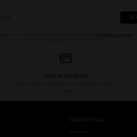
ISC
liccando su "Iscrivimi" dichiari di avere preso visione dell'
Informativa sulla privacy
.
Lo sconto è soggetto a termini e condizioni.
PAGA IN SICUREZZA
.
Acquista online in sicurezza, i tuoi dati restano protetti e
riservati.
STARTER ITALIA
Chi siamo