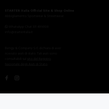
STARTER Italia Official Site & Shop Online
Abbigliamento Sportwear & Streetwear.
WhatsApp Chat 331 4914108
info@starteritalia.it
Bengy & Company S.r.l. dichiara di aver
ricevuto aiuti di stato. Tali aiuti sono
consultabili sul
sito del Registro
Nazionale degli Aiuti di Stato
.
©2025 STARTERITALIA.IT - All Rights Reserved | P.Iva IT04257380727