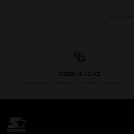
*C
SPEDIZIONE VELOCE
Gratuita per ordini di almeno 40,00 € in Italia (isole comprese)