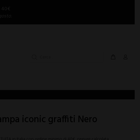
i 40€
gosto.
ampa iconic graffiti Nero
ITA in Italia con ordine minimo di 40€, oppure calcolata