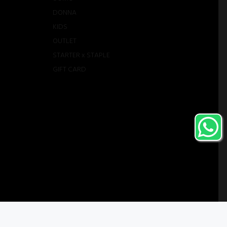
DONNA
KIDS
OUTLET
STARTER x STAPLE
GIFT CARD