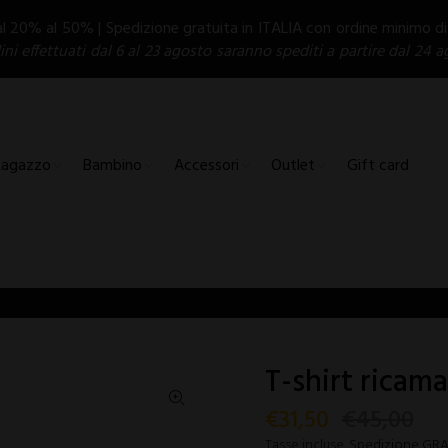
al 20% al 50% | Spedizione gratuita in ITALIA con ordine minimo d
dini effettuati dal 6 al 23 agosto saranno spediti a partire dal 24 a
Ragazzo
Bambino
Accessori
Outlet
Gift card
T-shirt ricam
€31,50
€45,00
Tasse incluse.
Spedizione GRATU