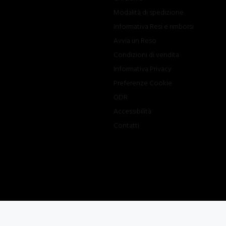
Modalità di spedizione
Informativa Resi e rimborsi
Avvia un Reso
Condizioni di vendita
Informativa Privacy
Preferenze Cookie
ODR
Accessibilità
Contatti