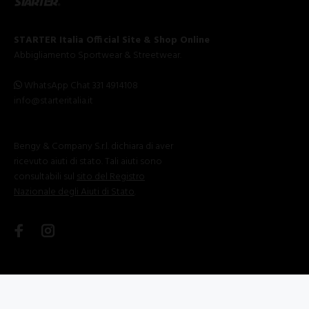
STARTER Italia Official Site & Shop Online
Abbigliamento Sportwear & Streetwear.
WhatsApp Chat 331 4914108
info@starteritalia.it
Bengy & Company S.r.l. dichiara di aver
ricevuto aiuti di stato. Tali aiuti sono
consultabili sul
sito del Registro
Nazionale degli Aiuti di Stato
.
©2025 STARTERITALIA.IT - All Rights Reserved | P.Iva IT04257380727