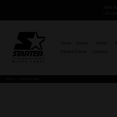
Saldi d
! Gli or
Home
Donna
Uomo
Il Brand Starter
Contatti
Home
T-shirt ricamata