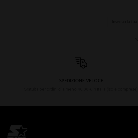
*C
SPEDIZIONE VELOCE
Gratuita per ordini di almeno 40,00 € in Italia (isole comprese)