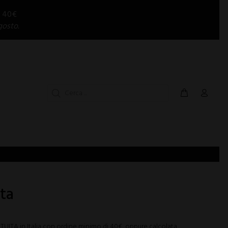
i 40€
gosto.
ata
ITA in Italia con ordine minimo di 40€, oppure calcolata