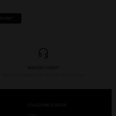
RIVIMI*
SERVIZIO CLIENTI
Siamo a tua disposizione, contattaci! Anche in Chat.
COLLEZIONI STARTER
UOMO