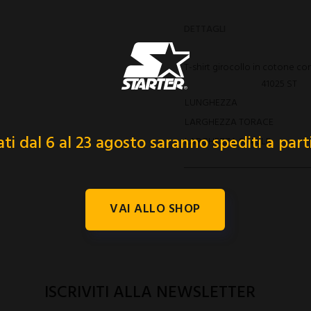
DETTAGLI
T-shirt girocollo in cotone co
41025 ST
LUNGHEZZA
LARGHEZZA TORACE
uati dal 6 al 23 agosto saranno spediti a part
LARGHEZZA SPALLE
VAI ALLO SHOP
ISCRIVITI ALLA NEWSLETTER