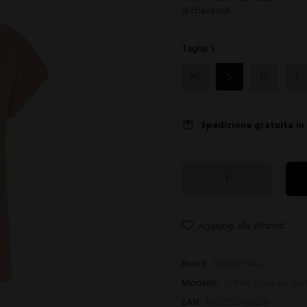
al checkout.
Taglia:
S
XS
S
M
L
Spedizione gratuita in
Aggiungi alla Wishlist
Brand:
Starter Italia
Modello:
T-shirt e Top da do
EAN:
8057552456238