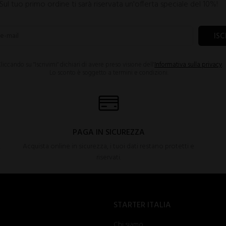
Sul tuo primo ordine ti sarà riservata un'offerta speciale del 10%!
ISC
liccando su "Iscrivimi" dichiari di avere preso visione dell'
Informativa sulla privacy
.
Lo sconto è soggetto a termini e condizioni.
PAGA IN SICUREZZA
.
Acquista online in sicurezza, i tuoi dati restano protetti e
riservati.
STARTER ITALIA
Chi siamo